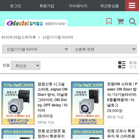
로그인
회원가입
마이페이지
최근본상품
타이머,타임스위치류
산업기기용 타이머
정렬
접점신호 시그널
전원ON 스타트 / P
스타트, signal ON
ower ON Start 방
Start 방식, 아날로
식 / 다기능타이머,
그타이머, ON Del
6종출력동작 / 아
ay, OFF delay / 타
날로그
이머
28,000원
28,000원
280원 적립
280원 적립
전원 순간정전 및
전원 오프시 회로
정전시 회로유지
유지 재 스타트용