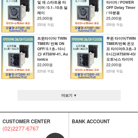
및 재 스타트용 타
타이머 / POWER
이머 / 0.1~10초 딜
OFF Delay Timer
레이
/ 10분용
25,000원
25,000원
250원 적립
250원 적립
트윈타이머/ TWIN
투윈 타이머/TWIN
TIMER/ 반복 ON
TIMER/반복 온오
OFF/ 0.1초~10시
프 타이머/0.3초~3
간/ ATS8W-41, Au
0시간/ATS8W-43/
tonics
오토닉스 타이머
22,000원
22,000원
220원 적립
220원 적립
더보기 ▼
CUSTOMER CENTER
BANK ACCOUNT
(02)2277-6767