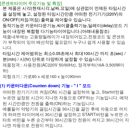
[콘센트타이머 주요기능 및 특징]
본 제품은 시각(현재시각,날짜,요일)에 상관없이 언제든 타임시간
을 설정해 놓고, 설정된 타임시간만큼 어떠한 전기기기(220V)의
ON/OFF(켜짐/꺼짐) 출력을 제어할수 있습니다.
동작기능은 카운터다운기능,싸이클출력기능,딜레이(delay)모드 기
능이 내장된 복합형 다기능타이머입니다.(아래내용참조)
제품내부에는 고용량릴레이가 내장되어있고,전원코드 및 콘센트
가 부착되어 있어 배선작업 필요없이 누구나 쉽게 사용할 수 있습
니다.
타임시간 제어범위는 최소0.05초에서 최대100시간 까지 초(sec) /
분(min) / 시(hr) 단위로 다양하게 설정할 수 있습니다.
제품정격 : 사용전원(AC220V 50/60Hz), 정격부하(16A-3,500W이
하)
외형크기 : 가로80 x 세로160 x 높이90mm
(1) 카운터다운(Counten down) 기능 - " I " 모드
어떠한 전기기기의 켜짐(ON) 시간을 설정하여 놓고, Start버턴을
누르면 설정된 시간이 지나면 자동으로 OFF하는 기능입니다. 예약
된 시간만큼만 전원을 출력(ON)하는 기능입니다.
예를들어 약탕기의 끓임시간을 30시간을 끓인 후에 자동으로 꺼지
게 하려면 타이머에서 30시간을 설정하고 START버턴을 누르면 스
타트 버턴을 누른 순간부터 30시간동안 전원이 켜지고 30시간이 지
나면 자동으로 전원이 꺼집니다.