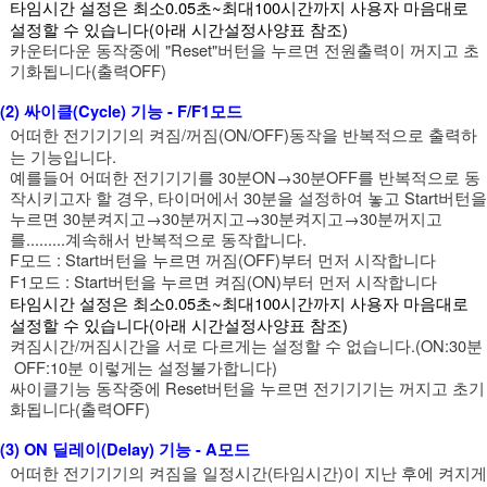
타임시간 설정은 최소0.05초~최대100시간까지 사용자 마음대로
설정할 수 있습니다(아래 시간설정사양표 참조)
카운터다운 동작중에 "Reset"버턴을 누르면 전원출력이 꺼지고 초
기화됩니다(출력OFF)
(2) 싸이클(Cycle) 기능 - F/F1모드
어떠한 전기기기의 켜짐/꺼짐(ON/OFF)동작을 반복적으로 출력하
는 기능입니다.
예를들어 어떠한 전기기기를 30분ON→30분OFF를 반복적으로 동
작시키고자 할 경우, 타이머에서 30분을 설정하여 놓고 Start버턴을
누르면 30분켜지고→30분꺼지고→30분켜지고→30분꺼지고
를.........계속해서 반복적으로 동작합니다.
F모드 : Start버턴을 누르면 꺼짐(OFF)부터 먼저 시작합니다
F1모드 : Start버턴을 누르면 켜짐(ON)부터 먼저 시작합니다
타임시간 설정은 최소0.05초~최대100시간까지 사용자 마음대로
설정할 수 있습니다(아래 시간설정사양표 참조)
켜짐시간/꺼짐시간을 서로 다르게는 설정할 수 없습니다.(ON:30분
OFF:10분 이렇게는 설정불가합니다)
싸이클기능 동작중에 Reset버턴을 누르면 전기기기는 꺼지고 초기
화됩니다(출력OFF)
(3) ON 딜레이(Delay) 기능 - A모드
어떠한 전기기기의 켜짐을 일정시간(타임시간)이 지난 후에 켜지게